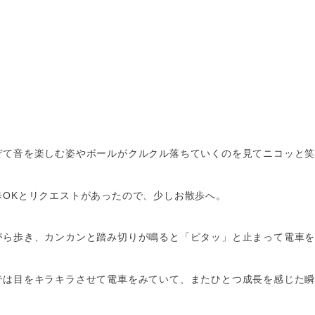
ぜて音を楽しむ姿やボールがクルクル落ちていくのを見てニコッと
歩OKとリクエストがあったので、少しお散歩へ。
がら歩き、カンカンと踏み切りが鳴ると「ピタッ」と止まって電車
では目をキラキラさせて電車をみていて、またひとつ成長を感じた