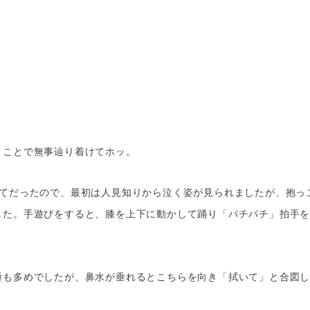
うことで無事辿り着けてホッ。
してだったので、最初は人見知りから泣く姿が見られましたが、抱っ
した。手遊びをすると、膝を上下に動かして踊り「パチパチ」拍手
睡も多めでしたが、鼻水が垂れるとこちらを向き「拭いて」と合図